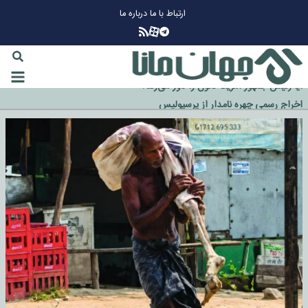
ارتباط با ما
درباره ما
چرا طلا دوباره افزایشی شد؟
گزینه جدایی اوسمار روی میز مدیران پرسپولیس
آیا رئیس جمهور آمریکا قانون را دور می‌زند؟
اخراج رسمی چهره نامدار از پرسپولیس
سازمان اطلاعات سپاه: پروژه دولت ترامپ برای مهار چین، روسیه و اروپا شکست
خورد