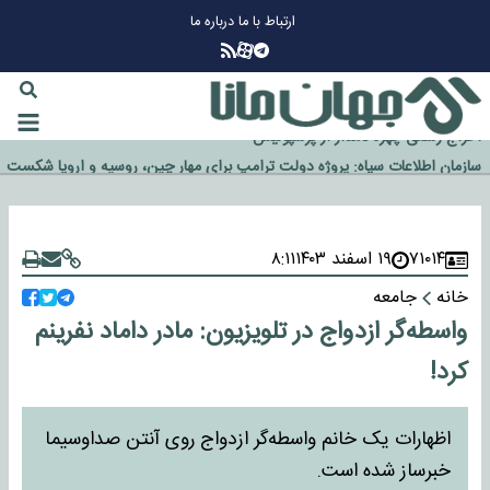
ارتباط با ما
درباره ما
چرا طلا دوباره افزایشی شد؟
گزینه جدایی اوسمار روی میز مدیران پرسپولیس
آیا رئیس جمهور آمریکا قانون را دور می‌زند؟
اخراج رسمی چهره نامدار از پرسپولیس
سازمان اطلاعات سپاه: پروژه دولت ترامپ برای مهار چین، روسیه و اروپا شکست
۷۱۰۱۴
۱۹ اسفند ۱۴۰۳
۸:۱۱
خورد
خانه
جامعه
واسطه‌گر ازدواج در تلویزیون: مادر داماد نفرینم
کرد!
اظهارات یک خانم واسطه‌گر ازدواج روی آنتن صداوسیما
خبرساز شده است.​