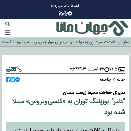
ارتباط با ما
درباره ما
چرا طلا دوباره افزایشی شد؟
گزینه جدایی اوسمار روی میز مدیران پرسپولیس
آیا رئیس جمهور آمریکا قانون را دور می‌زند؟
اخراج رسمی چهره نامدار از پرسپولیس
سازمان اطلاعات سپاه: پروژه دولت ترامپ برای مهار چین، روسیه و اروپا شکست
خورد
۷۱۱۵۱
۲۲ اسفند ۱۴۰۳
۷:۲۴
خانه
جامعه
مدیرکل حفاظت محیط زیست سمنان:
"دلبر" یوزپلنگ توران به «کلسی‌ویروس» مبتلا
شده بود
مدیرکل حفاظت محیط زیست استان سمنان از ابتلای