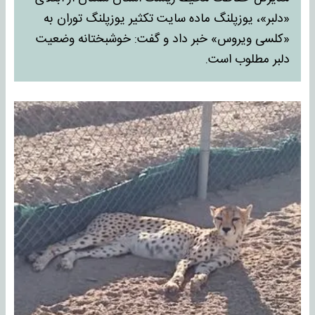
«دلبر»، یوزپلنگ ماده سایت تکثیر یوزپلنگ توران به
«کلسی ویروس» خبر داد و گفت: خوشبختانه وضعیت
دلبر مطلوب است.