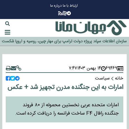
ارتباط با ما
درباره ما
چرا طلا دوباره افزایشی شد؟
گزینه جدایی اوسمار روی میز مدیران پرسپولیس
آیا رئیس جمهور آمریکا قانون را دور می‌زند؟
اخراج رسمی چهره نامدار از پرسپولیس
سازمان اطلاعات سپاه: پروژه دولت ترامپ برای مهار چین، روسیه و اروپا شکست
خورد
۶۹۴۶۹
۱۴ بهمن ۱۴۰۳
۷:۴۷
خانه
سیاست
امارات به این جنگنده مدرن تجهیز شد + عکس
امارات متحده عربی نخستین محموله از ۸۰ فروند
جنگنده رافال F4 ساخت فرانسه را دریافت کرده است.