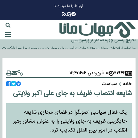
ارتباط با ما
درباره ما
چرا طلا دوباره افزایشی شد؟
گزینه جدایی اوسمار روی میز مدیران پرسپولیس
آیا رئیس جمهور آمریکا قانون را دور می‌زند؟
اخراج رسمی چهره نامدار از پرسپولیس
سازمان اطلاعات سپاه: پروژه دولت ترامپ برای مهار چین، روسیه و اروپا شکست
خورد
۷۱۹۴۲
۱۰ فروردین ۱۴۰۴
۱۲:۴۰
خانه
سیاست
شایعه انتصاب ظریف به جای علی اکبر ولایتی
یک فعال سیاسی اصولگرا در فضای مجازی شایعه
جایگزینی ظریف به جای ولایتی را به عنوان مشاور رهبر
انقلاب در امور بین الملل تکذیب کرد.