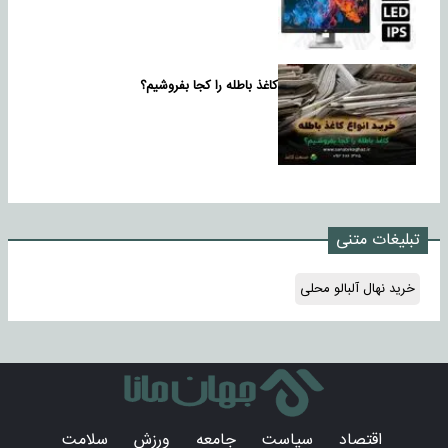
کاغذ باطله را کجا بفروشیم؟
تبلیغات متنی
خرید نهال آلبالو محلی
اقتصاد
سیاست
جامعه
ورزش
سلامت