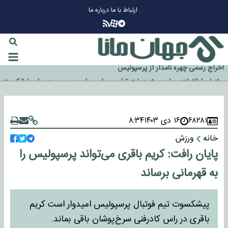
ارتباط با ما
درباره ما
چرا طلا دوباره افزایشی شد؟
گزینه جدایی اوسمار روی میز مدیران پرسپولیس
آیا رئیس جمهور آمریکا قانون را دور می‌زند؟
اخراج رسمی چهره نامدار از پرسپولیس
سازمان اطلاعات سپاه: پروژه دولت ترامپ برای مهار چین، روسیه و اروپا شکست
خورد
۶۸۲۸۱
۱۶ دی ۱۴۰۳
۸:۳۴
خانه
ورزش
پایان رافت: کریم باقری می‌تواند پرسپولیس را
به قهرمانی برساند
پیشکسوت تیم فوتبال پرسپولیس امیدوار است کریم
باقری در راس کادرفنی سرخ‌پوشان باقی بماند.