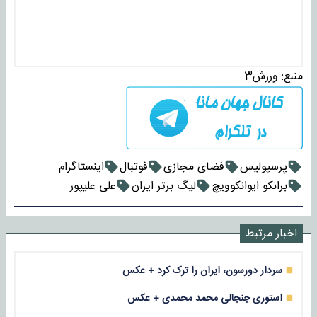
منبع:
ورزش3
پرسپولیس
فضای مجازی
فوتبال
اینستاگرام
برانکو ایوانکوویچ
لیگ برتر ایران
علی علیپور
اخبار مرتبط
سردار دورسون، ایران را ترک کرد + عکس
استوری جنجالی محمد محمدی + عکس