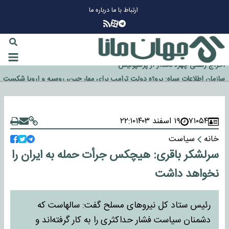
ارتباط با ما
درباره ما
چرا طلا دوباره افزایشی شد؟
گزینه جدایی اوسمار روی میز مدیران پرسپولیس
آیا رئیس جمهور آمریکا قانون را دور می‌زند؟
اخراج رسمی چهره نامدار از پرسپولیس
سازمان اطلاعات سپاه: پروژه دولت ترامپ برای مهار چین، روسیه و اروپا شکست
خورد
۷۱۰۵۴
۱۹ اسفند ۱۴۰۳
۲۲:۱۰
خانه
سیاست
سرلشکر باقری: هیچکس جرأت حمله به ایران را
نخواهد داشت
رئیس ستاد کل نیروهای مسلح گفت: سالهاست که
دشمنان سیاست فشار حداکثری را به کار گرفته‌اند و