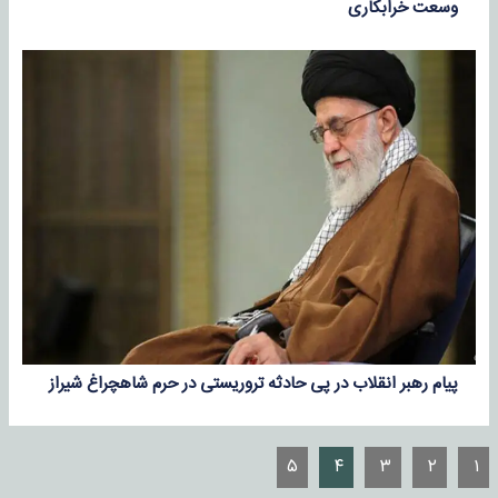
وسعت خرابکاری
پیام رهبر انقلاب در پی حادثه تروریستی در حرم شاهچراغ شیراز
۵
۴
۳
۲
۱