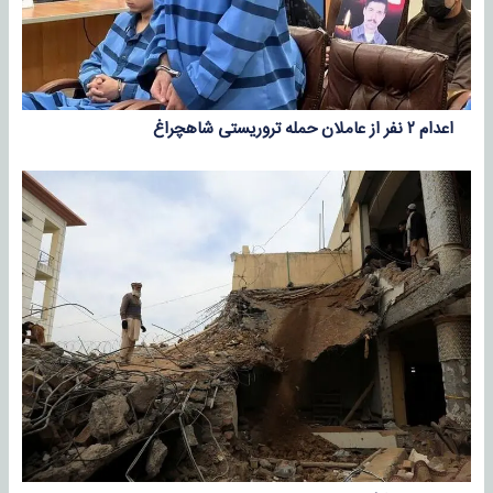
اعدام ۲ نفر از عاملان حمله تروریستی شاهچراغ