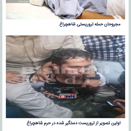
مجروحان حمله تروریستی شاهچراغ
اولین تصویر از تروریست دستگیر شده در حرم شاهچراغ