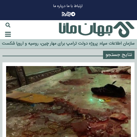
ارتباط با ما
درباره ما
چرا طلا دوباره افزایشی شد؟
گزینه جدایی اوسمار روی میز مدیران پرسپولیس
آیا رئیس جمهور آمریکا قانون را دور می‌زند؟
اخراج رسمی چهره نامدار از پرسپولیس
سازمان اطلاعات سپاه: پروژه دولت ترامپ برای مهار چین، روسیه و اروپا شکست
خورد
نتایج جستجو