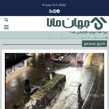
ارتباط با ما
درباره ما
چرا طلا دوباره افزایشی شد؟
گزینه جدایی اوسمار روی میز مدیران پرسپولیس
نتایج جستجو
آیا رئیس جمهور آمریکا قانون را دور می‌زند؟
اخراج رسمی چهره نامدار از پرسپولیس
سازمان اطلاعات سپاه: پروژه دولت ترامپ برای مهار چین، روسیه و اروپا شکست
خورد