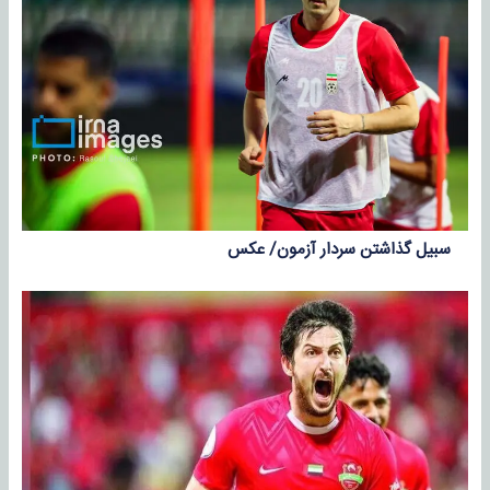
سبیل گذاشتن سردار آزمون/ عکس