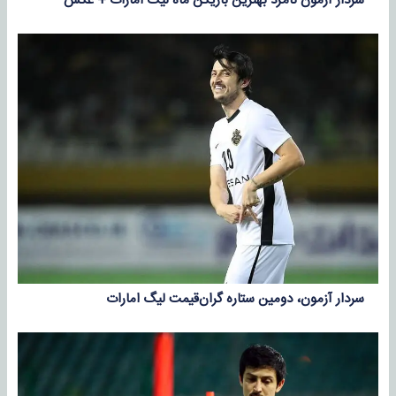
سردار آزمون نامزد بهترین بازیکن ماه لیگ امارات + عکس
سردار آزمون، دومین ستاره گران‌قیمت لیگ امارات