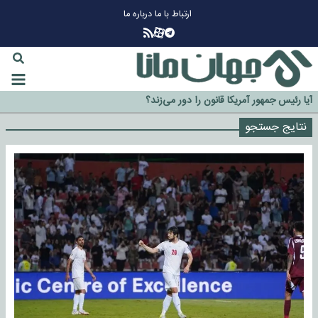
ارتباط با ما
درباره ما
چرا طلا دوباره افزایشی شد؟
گزینه جدایی اوسمار روی میز مدیران پرسپولیس
نتایج جستجو
آیا رئیس جمهور آمریکا قانون را دور می‌زند؟
اخراج رسمی چهره نامدار از پرسپولیس
سازمان اطلاعات سپاه: پروژه دولت ترامپ برای مهار چین، روسیه و اروپا شکست
خورد