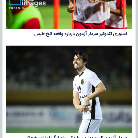
استوری تندوتیز سردار آزمون درباره واقعه تلخ طبس