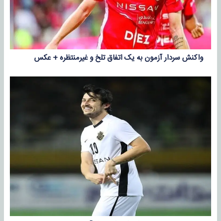
واکنش سردار آزمون به یک اتفاق تلخ و غیرمنتظره + عکس