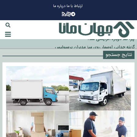
ارتباط با ما
درباره ما
چرا طلا دوباره افزایشی شد؟
گزینه جدایی اوسمار روی میز مدیران پرسپولیس
نتایج جستجو
آیا رئیس جمهور آمریکا قانون را دور می‌زند؟
اخراج رسمی چهره نامدار از پرسپولیس
سازمان اطلاعات سپاه: پروژه دولت ترامپ برای مهار چین، روسیه و اروپا شکست
خورد