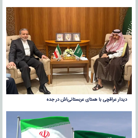
دیدار عراقچی با همتای عربستانی‎‌اش در جده