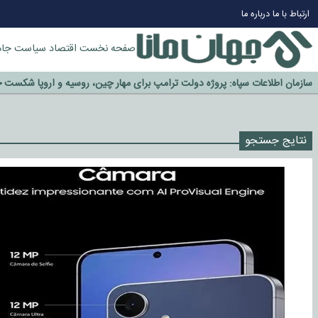
ارتباط با ما
درباره ما
صفحه نخست
اقتصاد
سیاست
جام
چرا طلا دوباره افزایشی شد؟
گزینه جدایی اوسمار روی میز مدیران پرسپولیس
آیا رئیس جمهور آمریکا قانون را دور می‌زند؟
نتایج جستجو
اخراج رسمی چهره نامدار از پرسپولیس
سازمان اطلاعات سپاه: پروژه دولت ترامپ برای مهار چین، روسیه و اروپا شکست 