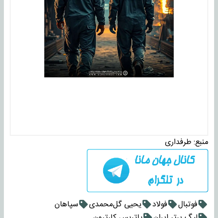
منبع:
طرفداری
فوتبال
فولاد
یحیی گل‌محمدی
سپاهان
لیگ برتر ایران
پاتریس کارترون