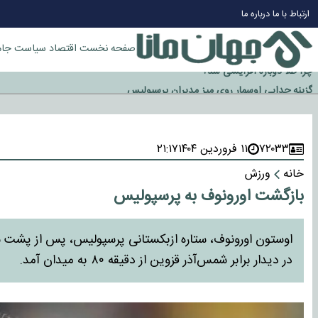
ارتباط با ما
درباره ما
صفحه نخست
اقتصاد
سیاست
جام
چرا طلا دوباره افزایشی شد؟
گزینه جدایی اوسمار روی میز مدیران پرسپولیس
آیا رئیس جمهور آمریکا قانون را دور می‌زند؟
اخراج رسمی چهره نامدار از پرسپولیس
سازمان اطلاعات سپاه: پروژه دولت ترامپ برای مهار چین، روسیه و اروپا شکست 
۷۲۰۳۳
۱۱ فروردین ۱۴۰۴
۲۱:۱۷
خانه
ورزش
بازگشت اورونوف به پرسپولیس
اوستون اورونوف، ستاره ازبکستانی پرسپولیس، پس از پشت سر
در دیدار برابر شمس‌آذر قزوین از دقیقه ۸۰ به میدان آمد.