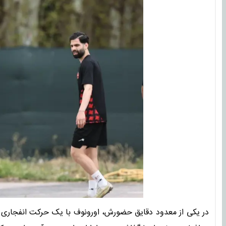
در یکی از معدود دقایق حضورش، اورونوف با یک حرکت انفجاری 