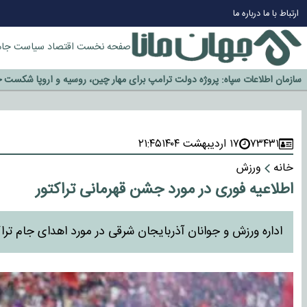
چرا طلا دوباره افزایشی شد؟
ارتباط با ما
درباره ما
گزینه جدایی اوسمار روی میز مدیران پرسپولیس
آیا رئیس جمهور آمریکا قانون را دور می‌زند؟
صفحه نخست
اقتصاد
سیاست
جام
اخراج رسمی چهره نامدار از پرسپولیس
سازمان اطلاعات سپاه: پروژه دولت ترامپ برای مهار چین، روسیه و اروپا شکست 
۷۳۴۳۱
۱۷ اردیبهشت ۱۴۰۴
۲۱:۴۵
خانه
ورزش
اطلاعیه فوری در مورد جشن قهرمانی تراکتور
اداره ورزش و جوانان آذربایجان شرقی در مورد اهدای جام تراکت