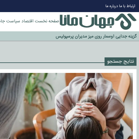
ارتباط با ما
درباره ما
چرا طلا دوباره افزایشی شد؟
صفحه نخست
اقتصاد
سیاست
جام
گزینه جدایی اوسمار روی میز مدیران پرسپولیس
آیا رئیس جمهور آمریکا قانون را دور می‌زند؟
اخراج رسمی چهره نامدار از پرسپولیس
سازمان اطلاعات سپاه: پروژه دولت ترامپ برای مهار چین، روسیه و اروپا شکست 
نتایج جستجو