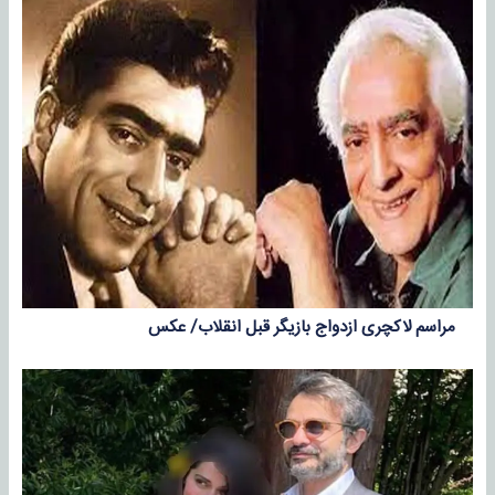
مراسم لاکچری ازدواج بازیگر قبل انقلاب/ عکس