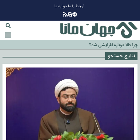
ارتباط با ما
درباره ما
چرا طلا دوباره افزایشی شد؟
گزینه جدایی اوسمار روی میز مدیران پرسپولیس
نتایج جستجو
آیا رئیس جمهور آمریکا قانون را دور می‌زند؟
اخراج رسمی چهره نامدار از پرسپولیس
سازمان اطلاعات سپاه: پروژه دولت ترامپ برای مهار چین، روسیه و اروپا شکست
خورد