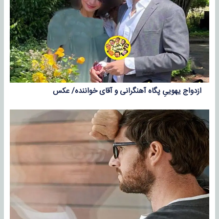
ازدواج یهوییِ پگاه آهنگرانی و آقای خواننده/ عکس