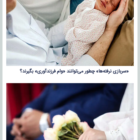
«سربازی نرفته‌ها» چطور می‌توانند «وام فرزندآوری» بگیرند؟