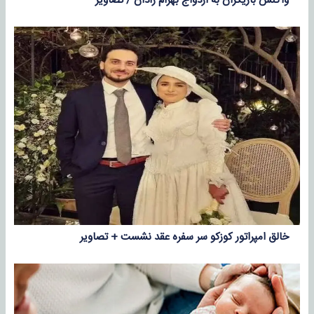
واکنش بازیگران به ازدواج بهرام رادان / تصاویر
خالق امپراتور کوزکو سر سفره عقد نشست + تصاویر