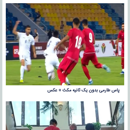
پاس طارمی بدون یک ثانیه مکث + عکس